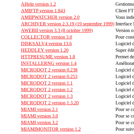
AHelp version 1.2
Gestionna
AMIFTP version 1.843
Client F
AMIIPWATCHER version 2.0
Vous indi
ARCHIVER version 2.3.19 (19 septembre 1999)
Interface
AWEBII version 3.3 (8 octobre 1999)
Version o
COLLECTOR version 3.0
Pour cons
DISKSALV4 version 13.6
Logiciel 
HEDDLEY version 1.20
Super édi
HTTPRESUME version 1.8
Permet de
INSTALLERNG version 1.4
Améliorati
MICRODOT 2 version 0.238
Logiciel d
MICRODOT 2 version 0.253
Logiciel d
MICRODOT 2 version 1.1
Logiciel d
MICRODOT 2 version 1.2
Logiciel d
MICRODOT 2 version 1.3
Logiciel d
MICRODOT 2 version 1.3.20
Logiciel d
MIAMI version 2.1
Pour se c
MIAMI version 3.0
Pour se c
MIAMI version 3.2
Pour se c
MIAMIMONITOR version 1.2
Pour suiv