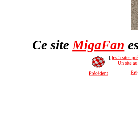
Ce site
MigaFan
es
[
les 5 sites pr
Un site au
Rej
Précédent