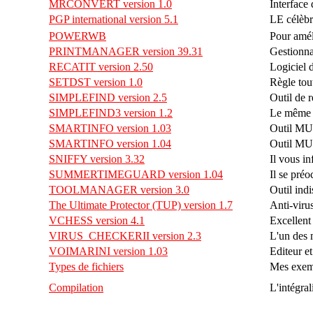
MRCONVERT version 1.0
Interface
PGP international version 5.1
LE célèbre
POWERWB
Pour amél
PRINTMANAGER version 39.31
Gestionna
RECATIT version 2.50
Logiciel 
SETDST version 1.0
Règle tout
SIMPLEFIND version 2.5
Outil de 
SIMPLEFIND3 version 1.2
Le même o
SMARTINFO version 1.03
Outil MUI
SMARTINFO version 1.04
Outil MUI
SNIFFY version 3.32
Il vous i
SUMMERTIMEGUARD version 1.04
Il se préo
TOOLMANAGER version 3.0
Outil ind
The Ultimate Protector (TUP) version 1.7
Anti-virus
VCHESS version 4.1
Excellent
VIRUS_CHECKERII version 2.3
L'un des 
VOIMARINI version 1.03
Editeur e
Types de fichiers
Mes exemp
Compilation
L'intégral